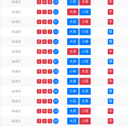
61423
3
8
8
19
小双
大单
中
61422
7
7
9
23
大单
小双
中
61421
1
4
2
07
大双
小单
中
61420
1
5
7
13
大单
小双
错
61419
9
4
2
15
大双
小单
错
61418
9
6
2
17
大单
小双
中
61417
1
3
3
07
大单
小双
错
61416
9
4
7
20
小单
大双
中
61415
7
0
5
12
大单
小双
中
61414
3
3
0
06
小单
大双
错
61413
2
1
6
09
小双
大单
错
61412
2
8
0
10
大单
小双
中
61411
3
1
5
09
大双
小单
中