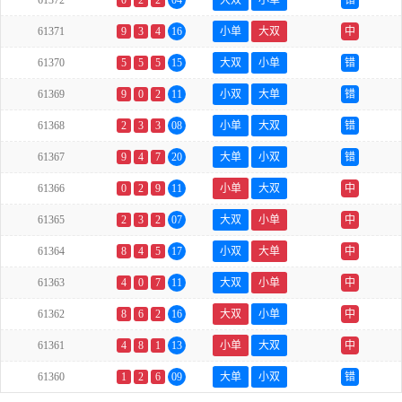
61372
0
2
2
04
大双
小单
错
61371
9
3
4
16
小单
大双
中
61370
5
5
5
15
大双
小单
错
61369
9
0
2
11
小双
大单
错
61368
2
3
3
08
小单
大双
错
61367
9
4
7
20
大单
小双
错
61366
0
2
9
11
小单
大双
中
61365
2
3
2
07
大双
小单
中
61364
8
4
5
17
小双
大单
中
61363
4
0
7
11
大双
小单
中
61362
8
6
2
16
大双
小单
中
61361
4
8
1
13
小单
大双
中
61360
1
2
6
09
大单
小双
错