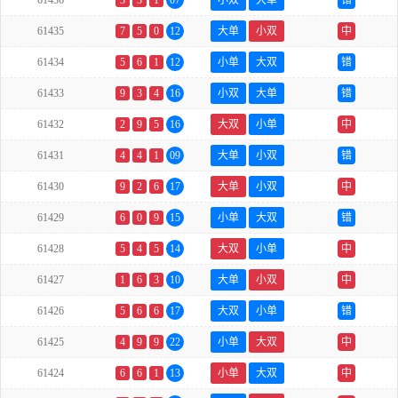
61436
3
3
1
07
小双
大单
错
61435
7
5
0
12
大单
小双
中
61434
5
6
1
12
小单
大双
错
61433
9
3
4
16
小双
大单
错
61432
2
9
5
16
大双
小单
中
61431
4
4
1
09
大单
小双
错
61430
9
2
6
17
大单
小双
中
61429
6
0
9
15
小单
大双
错
61428
5
4
5
14
大双
小单
中
61427
1
6
3
10
大单
小双
中
61426
5
6
6
17
大双
小单
错
61425
4
9
9
22
小单
大双
中
61424
6
6
1
13
小单
大双
中