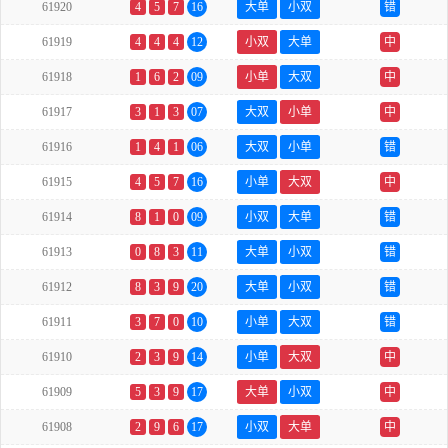
61920
4
5
7
16
大单
小双
错
61919
4
4
4
12
小双
大单
中
61918
1
6
2
09
小单
大双
中
61917
3
1
3
07
大双
小单
中
61916
1
4
1
06
大双
小单
错
61915
4
5
7
16
小单
大双
中
61914
8
1
0
09
小双
大单
错
61913
0
8
3
11
大单
小双
错
61912
8
3
9
20
大单
小双
错
61911
3
7
0
10
小单
大双
错
61910
2
3
9
14
小单
大双
中
61909
5
3
9
17
大单
小双
中
61908
2
9
6
17
小双
大单
中