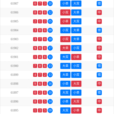
61907
0
7
3
10
小单
大双
错
61906
8
4
0
12
小双
大单
中
61905
2
1
2
05
小单
大双
中
61904
3
0
6
09
小双
大单
错
61903
3
7
0
10
小双
大单
中
61902
9
8
0
17
大单
小双
中
61901
1
4
6
11
大双
小单
中
61900
7
0
6
13
大单
小双
错
61899
4
7
2
13
大单
小双
错
61898
9
6
1
16
小单
大双
中
61897
0
2
8
10
大双
小单
错
61896
8
1
5
14
小单
大双
中
61895
1
3
5
09
大双
小单
中