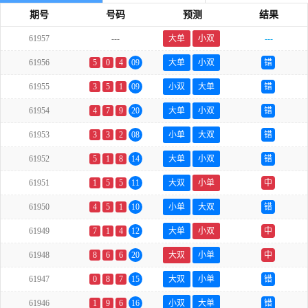
期号
号码
预测
结果
61957
---
大单
小双
---
61956
5
0
4
09
大单
小双
错
61955
3
5
1
09
小双
大单
错
61954
4
7
9
20
大单
小双
错
61953
3
3
2
08
小单
大双
错
61952
5
1
8
14
大单
小双
错
61951
1
5
5
11
大双
小单
中
61950
4
5
1
10
小单
大双
错
61949
7
1
4
12
大单
小双
中
61948
8
6
6
20
大双
小单
中
61947
0
8
7
15
大双
小单
错
61946
1
9
6
16
小双
大单
错