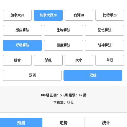
加拿大28
加拿大西28
台湾28
比特币28
感应算法
生物算法
记忆算法
呼吸算法
强度算法
斩神算法
组合
杀组
大小
单双
双项
双组
100期 正确：53 期 错误：47 期
正确率：53%
预测
走势
统计