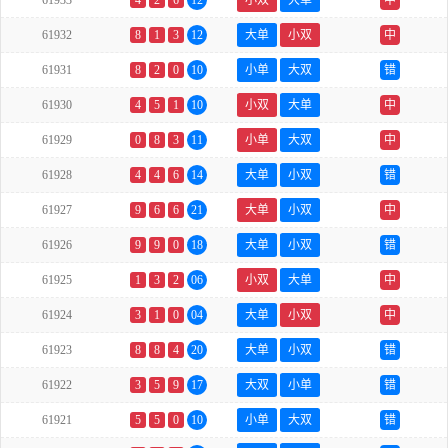
61933
4
2
6
12
小双
大单
中
61932
8
1
3
12
大单
小双
中
61931
8
2
0
10
小单
大双
错
61930
4
5
1
10
小双
大单
中
61929
0
8
3
11
小单
大双
中
61928
4
4
6
14
大单
小双
错
61927
9
6
6
21
大单
小双
中
61926
9
9
0
18
大单
小双
错
61925
1
3
2
06
小双
大单
中
61924
3
1
0
04
大单
小双
中
61923
8
8
4
20
大单
小双
错
61922
3
5
9
17
大双
小单
错
61921
5
5
0
10
小单
大双
错