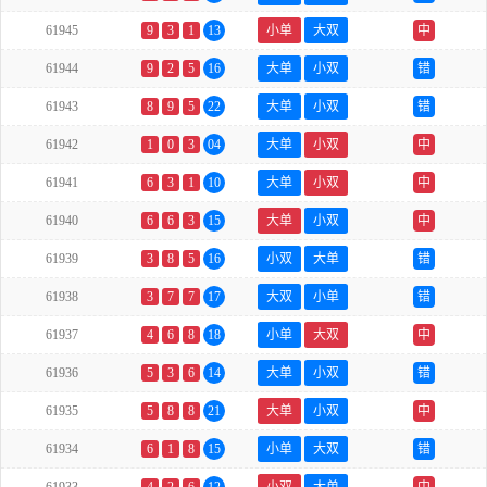
61945
9
3
1
13
小单
大双
中
61944
9
2
5
16
大单
小双
错
61943
8
9
5
22
大单
小双
错
61942
1
0
3
04
大单
小双
中
61941
6
3
1
10
大单
小双
中
61940
6
6
3
15
大单
小双
中
61939
3
8
5
16
小双
大单
错
61938
3
7
7
17
大双
小单
错
61937
4
6
8
18
小单
大双
中
61936
5
3
6
14
大单
小双
错
61935
5
8
8
21
大单
小双
中
61934
6
1
8
15
小单
大双
错