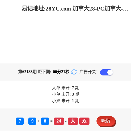
易记地址:28YC.com 加拿大28-PC加拿大-加拿大pc预测结果走势|加拿大28开奖结果预测官网|加拿大预测28在线预测官网
第
62183
期 距下期:
00
分
21
秒
广告开关：
大单
未开:
7
期
小单
未开:
3
期
小双
未开:
1
期
7
9
8
24
大
双
咪牌
+
+
=
-