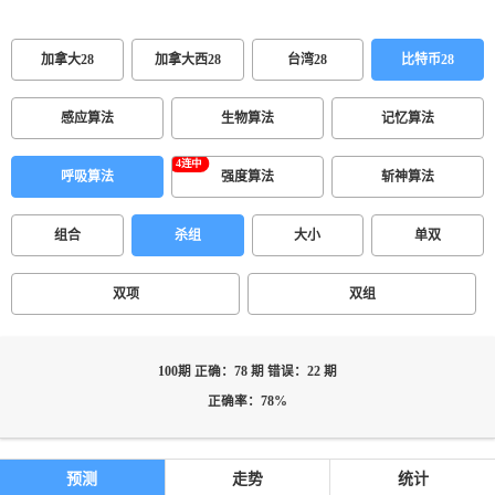
加拿大28
加拿大西28
台湾28
比特币28
感应算法
生物算法
记忆算法
呼吸算法
强度算法
斩神算法
组合
杀组
大小
单双
双项
双组
100期 正确：78 期 错误：22 期
正确率：78%
预测
走势
统计