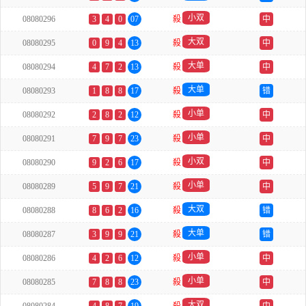
小双
08080296
3
4
0
07
殺
中
大双
08080295
0
9
4
13
殺
中
大单
08080294
4
7
2
13
殺
中
大单
08080293
1
8
8
17
殺
错
小单
08080292
2
8
2
12
殺
中
小单
08080291
7
9
7
23
殺
中
小双
08080290
9
2
6
17
殺
中
小单
08080289
5
9
7
21
殺
中
大双
08080288
8
6
2
16
殺
错
大单
08080287
3
9
9
21
殺
错
小单
08080286
4
2
6
12
殺
中
小单
08080285
7
8
8
23
殺
中
大双