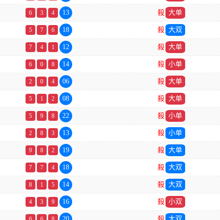
13
殺
大单
6
3
4
18
殺
大双
5
7
6
12
殺
大单
7
4
1
14
殺
小单
6
0
8
06
殺
大单
2
0
4
08
殺
大单
5
1
2
22
殺
小单
5
9
8
13
殺
小单
2
8
3
19
殺
大单
9
8
2
18
殺
大双
7
7
4
14
殺
大双
8
1
5
16
殺
小双
4
3
9
20
殺
大双
6
6
8