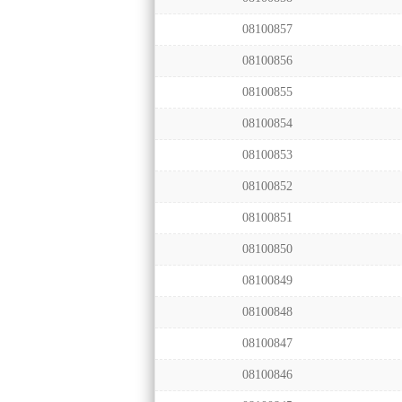
08100857
08100856
08100855
08100854
08100853
08100852
08100851
08100850
08100849
08100848
08100847
08100846