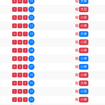
19
殺
大单
6
6
7
13
殺
大双
3
7
3
22
殺
小双
9
4
9
12
殺
小单
3
7
2
19
殺
大单
8
4
7
15
殺
小双
7
4
4
04
殺
小单
1
1
2
13
殺
小单
0
8
5
07
殺
小单
0
4
3
10
殺
小单
3
2
5
16
殺
大单
4
3
9
10
殺
小双
1
8
1
16
殺
小单
2
9
5