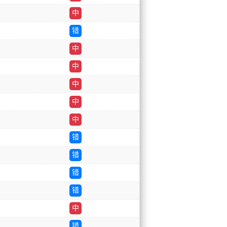
中
错
中
中
中
中
中
错
错
错
错
中
错