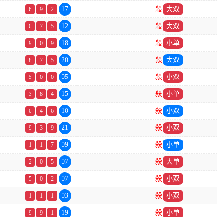
17
殺
大双
6
9
2
12
殺
大双
0
7
5
18
殺
小单
9
0
9
20
殺
大双
8
7
5
05
殺
小双
5
0
0
15
殺
小单
3
8
4
10
殺
小双
0
4
6
21
殺
小双
9
3
9
09
殺
小单
1
1
7
07
殺
大单
2
0
5
07
殺
小双
5
0
2
03
殺
小双
1
1
1
19
殺
小单
9
9
1