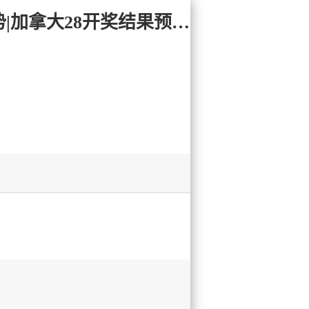
易记地址:28YC.com 加拿大28-PC加拿大-加拿大pc预测结果走势|加拿大28开奖结果预测官网|加拿大预测28在线预测官网