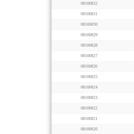
08100832
08100831
08100830
08100829
08100828
08100827
08100826
08100825
08100824
08100823
08100822
08100821
08100820