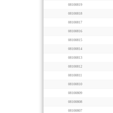
08100819
08100818
08100817
08100816
08100815
08100814
08100813
08100812
08100811
08100810
08100809
08100808
08100807