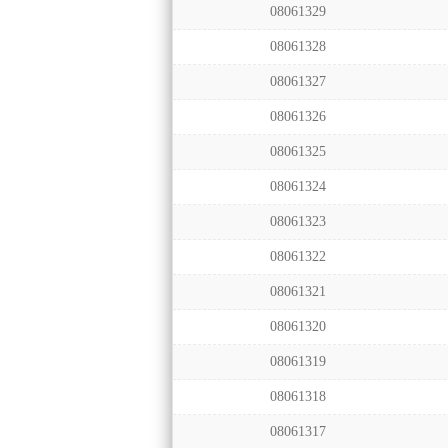
08061329
08061328
08061327
08061326
08061325
08061324
08061323
08061322
08061321
08061320
08061319
08061318
08061317