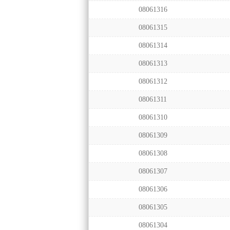
08061316
08061315
08061314
08061313
08061312
08061311
08061310
08061309
08061308
08061307
08061306
08061305
08061304