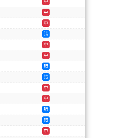
中
中
中
错
中
中
错
错
中
中
错
错
中