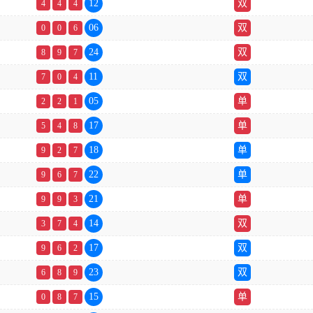
12
双
4
4
4
06
双
0
0
6
24
双
8
9
7
11
双
7
0
4
05
单
2
2
1
17
单
5
4
8
18
单
9
2
7
22
单
9
6
7
21
单
9
9
3
14
双
3
7
4
17
双
9
6
2
23
双
6
8
9
15
单
0
8
7