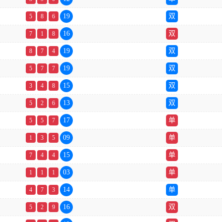
19
双
5
8
6
16
双
7
1
8
19
双
8
7
4
19
双
5
7
7
15
双
3
4
8
13
双
5
2
6
17
单
5
5
7
09
单
1
3
5
15
单
7
4
4
03
单
1
1
1
14
单
4
7
3
16
双
5
2
9