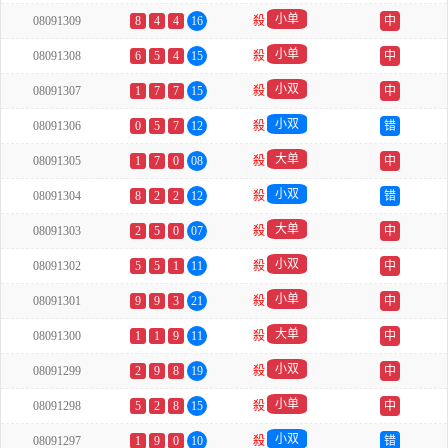
小单
08091309
8
4
4
16
殺
中
小单
08091308
6
5
4
15
殺
中
小双
08091307
1
7
7
15
殺
中
小双
08091306
0
5
7
12
殺
错
大单
08091305
1
7
0
08
殺
中
小双
08091304
8
2
2
12
殺
错
大单
08091303
2
5
0
07
殺
中
小双
08091302
5
5
1
11
殺
中
小单
08091301
9
9
3
21
殺
中
大单
08091300
1
1
9
11
殺
中
小双
08091299
2
9
8
19
殺
中
小单
08091298
5
2
8
15
殺
中
小双
08091297
1
9
0
10
殺
错