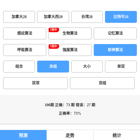
加拿大28
加拿大西28
台湾28
比特币28
感应算法
生物算法
记忆算法
呼吸算法
强度算法
斩神算法
组合
杀组
大小
单双
双项
双组
100期 正确：73 期 错误：27 期
正确率：73%
预测
走势
统计