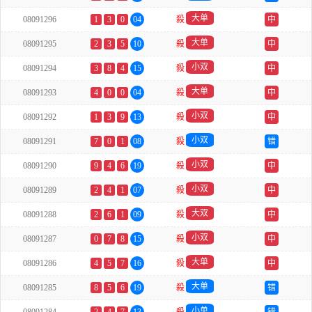
大单
08091296
1
3
0
04
殺
中
大单
08091295
2
3
5
10
殺
中
小双
08091294
3
8
4
15
殺
中
大单
08091293
4
0
0
04
殺
中
小双
08091292
1
3
9
13
殺
中
小双
08091291
7
0
1
08
殺
错
小双
08091290
9
4
6
19
殺
中
小双
08091289
2
4
1
07
殺
中
大双
08091288
2
6
1
09
殺
中
小双
08091287
0
7
8
15
殺
中
大单
08091286
4
5
7
16
殺
中
大单
08091285
8
5
6
19
殺
错
小单