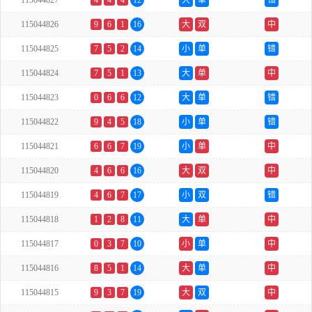
115044827
4
4
4
12
大
单
错
115044826
9
6
1
16
大
双
中
115044825
7
5
2
14
小
单
错
115044824
7
5
1
13
大
单
中
115044823
0
6
6
12
大
单
错
115044822
9
4
5
18
小
单
错
115044821
6
6
7
19
小
单
中
115044820
4
6
6
16
大
双
中
115044819
4
6
7
17
小
双
错
115044818
1
2
8
11
大
单
中
115044817
0
3
7
10
小
单
中
115044816
8
5
1
14
大
单
中
115044815
9
3
7
19
大
双
中