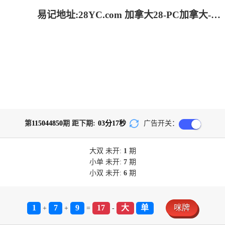
易记地址:28YC.com 加拿大28-PC加拿大-加拿大pc预测结果走势|加拿大28开奖结果预测官网|加拿大预测28在线预测官网
第
115044850
期 距下期:
03
分
16
秒
广告开关：
大双
未开:
1
期
小单
未开:
7
期
小双
未开:
6
期
1
7
9
17
大
单
咪牌
+
+
=
-