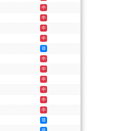
中
中
中
中
错
中
中
中
中
中
中
错
错