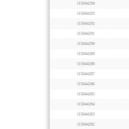
115044294
115044293
115044292
115044291
115044290
115044289
115044288
115044287
115044286
115044285
115044284
115044283
115044282