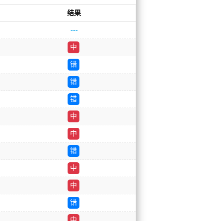
结果
---
中
错
错
错
中
中
错
中
中
错
中