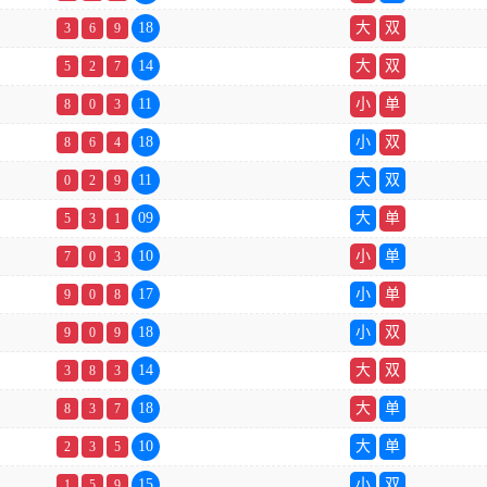
18
大
双
3
6
9
14
大
双
5
2
7
11
小
单
8
0
3
18
小
双
8
6
4
11
大
双
0
2
9
09
大
单
5
3
1
10
小
单
7
0
3
17
小
单
9
0
8
18
小
双
9
0
9
14
大
双
3
8
3
18
大
单
8
3
7
10
大
单
2
3
5
15
小
双
1
5
9