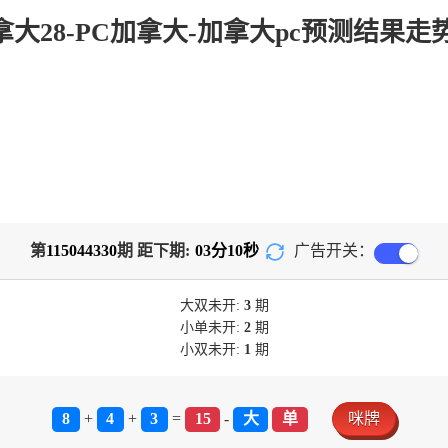
第
115044330
期 距下期:
03
分
09
秒
广告开关：
大双
未开:
3
期
小单
未开:
2
期
小双
未开:
1
期
8
+
4
+
3
=
15
-
大
单
咪牌