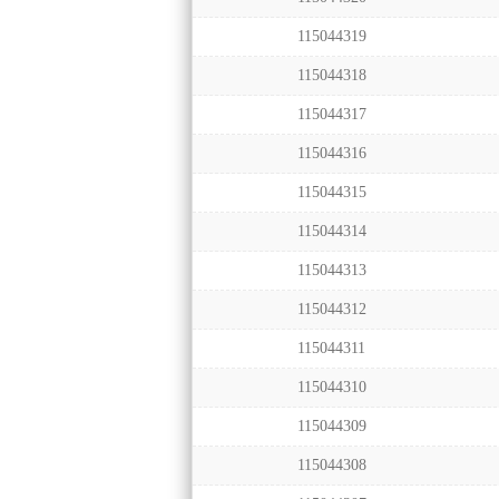
115044319
115044318
115044317
115044316
115044315
115044314
115044313
115044312
115044311
115044310
115044309
115044308