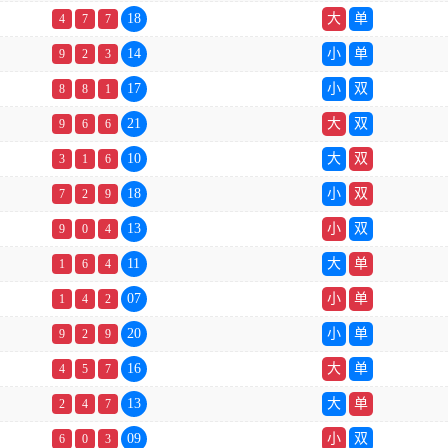
18
大
单
4
7
7
14
小
单
9
2
3
17
小
双
8
8
1
21
大
双
9
6
6
10
大
双
3
1
6
18
小
双
7
2
9
13
小
双
9
0
4
11
大
单
1
6
4
07
小
单
1
4
2
20
小
单
9
2
9
16
大
单
4
5
7
13
大
单
2
4
7
09
小
双
6
0
3