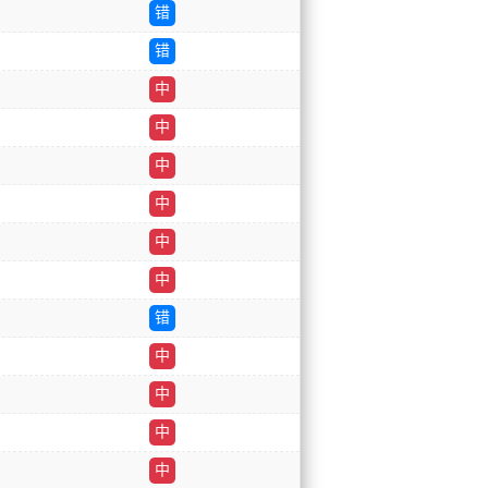
错
错
中
中
中
中
中
中
错
中
中
中
中