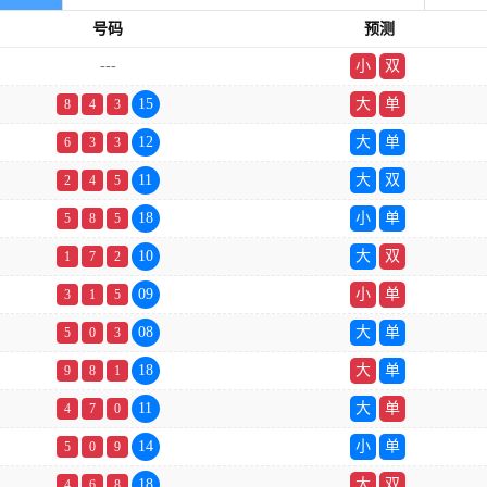
号码
预测
---
小
双
15
大
单
8
4
3
12
大
单
6
3
3
11
大
双
2
4
5
18
小
单
5
8
5
10
大
双
1
7
2
09
小
单
3
1
5
08
大
单
5
0
3
18
大
单
9
8
1
11
大
单
4
7
0
14
小
单
5
0
9
18
大
双
4
6
8