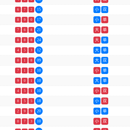
15
小
双
6
7
2
17
小
单
8
9
0
21
大
单
7
6
8
24
大
单
8
8
8
12
大
单
4
5
3
09
大
双
0
1
8
10
小
单
7
1
2
10
大
单
9
0
1
10
小
双
4
5
1
18
小
双
8
5
5
20
小
单
2
9
9
10
小
双
0
7
3