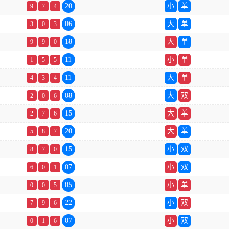
20
小
单
9
7
4
06
大
单
3
0
3
18
大
单
9
9
0
11
小
单
1
5
5
11
大
单
4
3
4
08
大
双
2
0
6
15
大
单
2
7
6
20
大
单
5
8
7
15
小
双
8
7
0
07
小
双
6
0
1
05
小
单
0
0
5
22
小
双
7
9
6
07
小
双
0
1
6