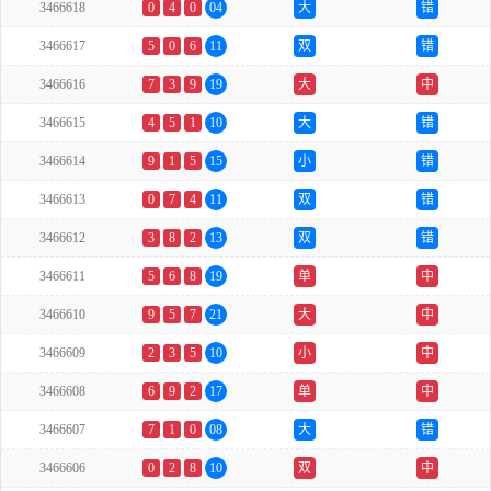
3466618
0
4
0
04
大
错
3466617
5
0
6
11
双
错
3466616
7
3
9
19
大
中
3466615
4
5
1
10
大
错
3466614
9
1
5
15
小
错
3466613
0
7
4
11
双
错
3466612
3
8
2
13
双
错
3466611
5
6
8
19
单
中
3466610
9
5
7
21
大
中
3466609
2
3
5
10
小
中
3466608
6
9
2
17
单
中
3466607
7
1
0
08
大
错
3466606
0
2
8
10
双
中