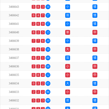
3466643
5
8
3
16
小
错
3466642
6
4
7
17
双
错
3466641
2
6
9
17
小
错
3466640
8
2
5
15
单
中
3466639
7
7
6
20
小
错
3466638
5
4
7
16
大
中
3466637
6
2
1
09
双
错
3466636
2
2
4
08
小
中
3466635
0
8
4
12
小
中
3466634
0
3
2
05
大
错
3466633
2
2
2
06
小
中
3466632
5
1
3
09
双
错