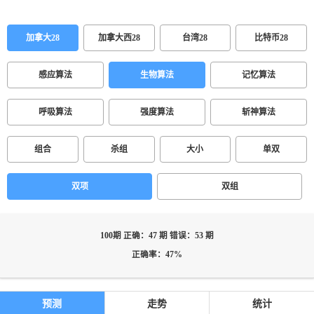
加拿大28
加拿大西28
台湾28
比特币28
感应算法
生物算法
记忆算法
呼吸算法
强度算法
斩神算法
组合
杀组
大小
单双
双项
双组
100期 正确：47 期 错误：53 期
正确率：47%
预测
走势
统计