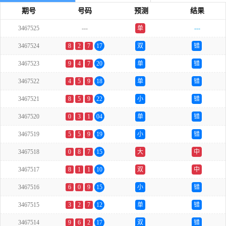
期号
号码
预测
结果
3467525
---
单
---
3467524
8
2
7
17
双
错
3467523
9
4
7
20
单
错
3467522
4
5
9
18
单
错
3467521
8
5
9
22
小
错
3467520
0
3
1
04
单
错
3467519
5
5
9
19
小
错
3467518
0
8
7
15
大
中
3467517
8
1
1
10
双
中
3467516
6
0
9
15
小
错
3467515
3
2
7
12
单
错
3467514
9
6
2
17
双
错