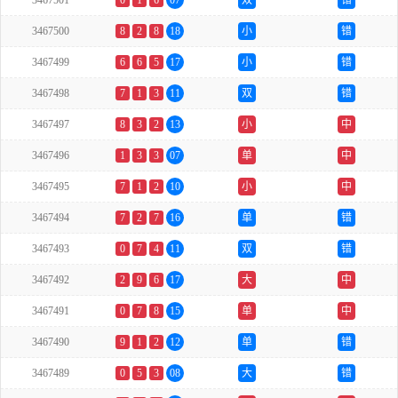
3467501
0
1
6
07
双
错
3467500
8
2
8
18
小
错
3467499
6
6
5
17
小
错
3467498
7
1
3
11
双
错
3467497
8
3
2
13
小
中
3467496
1
3
3
07
单
中
3467495
7
1
2
10
小
中
3467494
7
2
7
16
单
错
3467493
0
7
4
11
双
错
3467492
2
9
6
17
大
中
3467491
0
7
8
15
单
中
3467490
9
1
2
12
单
错
3467489
0
5
3
08
大
错