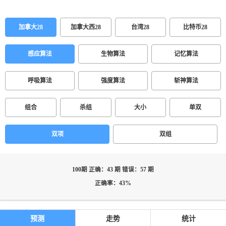
加拿大28
加拿大西28
台湾28
比特币28
感应算法
生物算法
记忆算法
呼吸算法
强度算法
斩神算法
组合
杀组
大小
单双
双项
双组
100期 正确：43 期 错误：57 期
正确率：43%
预测
走势
统计