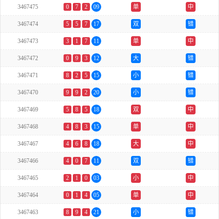
3467475
0
7
2
09
单
中
3467474
5
5
7
17
双
错
3467473
3
1
7
11
单
中
3467472
0
9
3
12
大
错
3467471
8
2
5
15
小
错
3467470
9
9
2
20
小
错
3467469
5
8
5
18
双
中
3467468
4
8
3
15
单
中
3467467
4
6
8
18
大
中
3467466
4
0
7
11
双
错
3467465
2
1
0
03
小
中
3467464
0
1
4
05
单
中
3467463
8
9
4
21
小
错