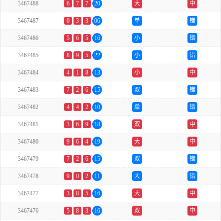
3467488
6
7
7
20
大
中
3467487
0
3
3
06
单
错
3467486
5
6
5
16
小
错
3467485
8
9
5
22
小
错
3467484
4
1
8
13
小
中
3467483
7
2
6
15
双
错
3467482
4
4
2
10
单
错
3467481
3
6
9
18
双
中
3467480
9
6
4
19
大
中
3467479
7
2
6
15
双
错
3467478
9
0
2
11
大
错
3467477
3
8
5
16
大
中
3467476
5
8
3
16
双
中