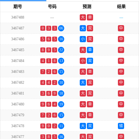
期号
号码
预测
结果
3467488
---
大
单
---
3467487
0
3
3
06
大
双
中
3467486
5
6
5
16
小
双
中
3467485
8
9
5
22
大
单
中
3467484
4
1
8
13
小
双
中
3467483
7
2
6
15
大
单
中
3467482
4
4
2
10
大
双
中
3467481
3
6
9
18
大
双
中
3467480
9
6
4
19
大
单
中
3467479
7
2
6
15
大
单
中
3467478
9
0
2
11
大
双
错
3467477
3
8
5
16
大
双
中