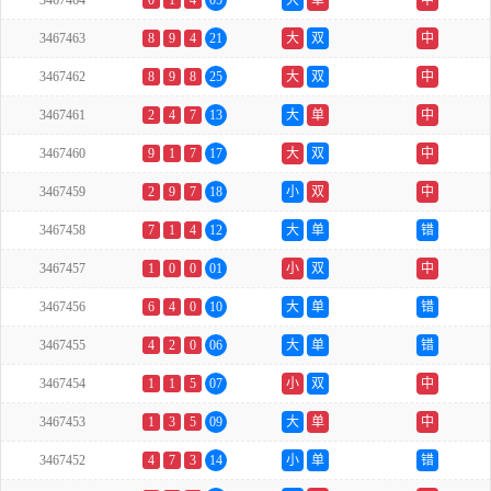
3467464
0
1
4
05
大
单
中
3467463
8
9
4
21
大
双
中
3467462
8
9
8
25
大
双
中
3467461
2
4
7
13
大
单
中
3467460
9
1
7
17
大
双
中
3467459
2
9
7
18
小
双
中
3467458
7
1
4
12
大
单
错
3467457
1
0
0
01
小
双
中
3467456
6
4
0
10
大
单
错
3467455
4
2
0
06
大
单
错
3467454
1
1
5
07
小
双
中
3467453
1
3
5
09
大
单
中
3467452
4
7
3
14
小
单
错