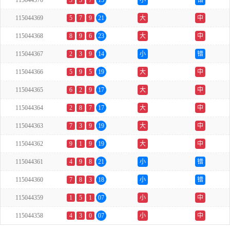
115044370
3
5
7
15
小
错
115044369
5
7
9
21
大
中
115044368
8
9
6
23
大
中
115044367
2
3
9
14
小
错
115044366
5
9
5
19
大
中
115044365
6
2
9
17
大
中
115044364
2
8
7
17
大
中
115044363
7
3
9
19
大
中
115044362
9
1
9
19
大
中
115044361
4
9
8
21
小
错
115044360
7
8
3
18
小
错
115044359
1
5
1
07
小
中
115044358
4
3
0
07
小
中