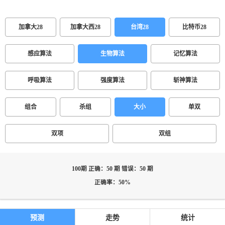
加拿大28
加拿大西28
台湾28
比特币28
感应算法
生物算法
记忆算法
呼吸算法
强度算法
斩神算法
组合
杀组
大小
单双
双项
双组
100期 正确：50 期 错误：50 期
正确率：50%
预测
走势
统计