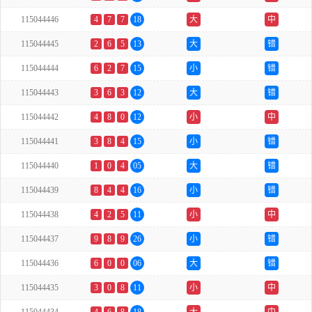
115044446
4
7
7
18
大
中
115044445
2
6
5
13
大
错
115044444
6
2
7
15
小
错
115044443
3
6
3
12
大
错
115044442
4
8
0
12
小
中
115044441
3
8
4
15
小
错
115044440
1
0
4
05
大
错
115044439
8
4
4
16
小
错
115044438
4
2
5
11
小
中
115044437
9
8
9
26
小
错
115044436
6
0
0
06
大
错
115044435
3
0
8
11
小
中