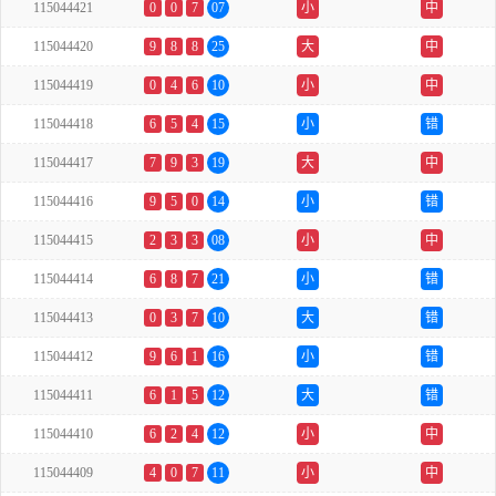
115044421
0
0
7
07
小
中
115044420
9
8
8
25
大
中
115044419
0
4
6
10
小
中
115044418
6
5
4
15
小
错
115044417
7
9
3
19
大
中
115044416
9
5
0
14
小
错
115044415
2
3
3
08
小
中
115044414
6
8
7
21
小
错
115044413
0
3
7
10
大
错
115044412
9
6
1
16
小
错
115044411
6
1
5
12
大
错
115044410
6
2
4
12
小
中
115044409
4
0
7
11
小
中