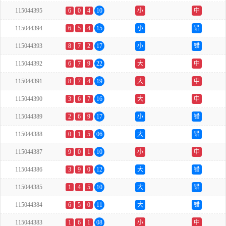
115044395
6
0
4
10
小
中
115044394
6
5
4
15
小
错
115044393
8
7
2
17
小
错
115044392
6
7
9
22
大
中
115044391
8
7
4
19
大
中
115044390
3
6
7
16
大
中
115044389
2
6
9
17
小
错
115044388
0
1
5
06
大
错
115044387
9
0
1
10
小
中
115044386
3
9
0
12
大
错
115044385
1
4
5
10
大
错
115044384
6
5
0
11
大
错
115044383
1
6
1
08
小
中