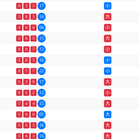
17
小
9
3
5
16
大
3
8
5
04
小
4
0
0
15
大
2
8
5
13
小
6
0
7
16
小
3
8
5
22
小
8
7
7
17
大
5
3
9
12
小
9
1
2
15
大
7
4
4
05
大
5
0
0
16
大
5
6
5
16
大
5
8
3