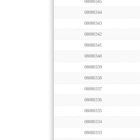
08080345
08080344
08080343
08080342
08080341
08080340
08080339
08080338
08080337
08080336
08080335
08080334
08080333