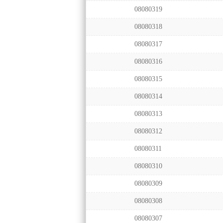
08080319
08080318
08080317
08080316
08080315
08080314
08080313
08080312
08080311
08080310
08080309
08080308
08080307