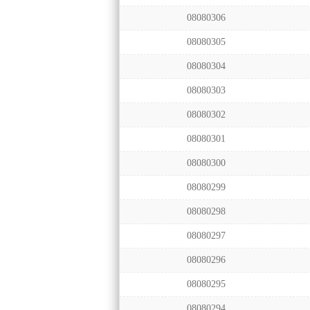
08080306
08080305
08080304
08080303
08080302
08080301
08080300
08080299
08080298
08080297
08080296
08080295
08080294